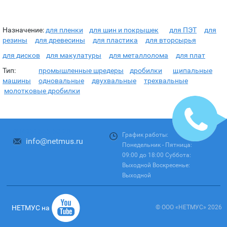
Назначение:
для пленки
для шин и покрышек
для ПЭТ
для
резины
для древесины
для пластика
для вторсырья
для дисков
для макулатуры
для металлолома
для плат
Тип:
промышленные шредеры
дробилки
щипальные
машины
одновальные
двухвальные
трехвальные
молотковые дробилки
+ 7 (495) 665-50-28
График работы:
info@netmus.ru
Понедельник - Пятница:
09:00 до 18:00 Суббота:
Выходной Воскресенье:
Выходной
НЕТМУС на
© ООО «НЕТМУС» 2026