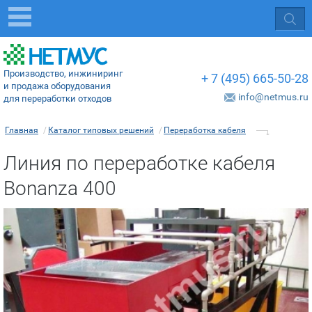
Производство, инжиниринг
+ 7 (495) 665-50-28
и продажа оборудования
info@netmus.ru
для переработки отходов
Главная
/
Каталог типовых решений
/
Переработка кабеля
Линия по переработке кабеля
Bonanza 400