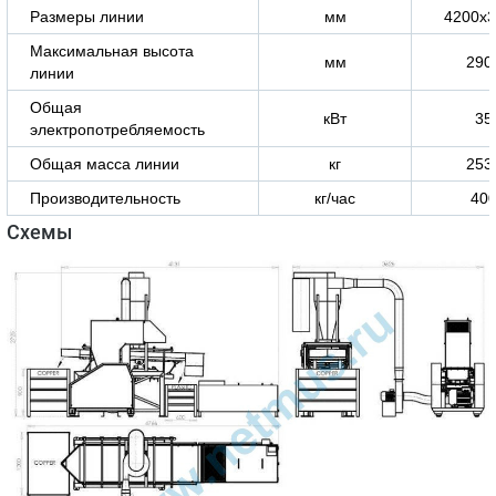
Размеры линии
мм
4200х
Максимальная высота
мм
290
линии
Общая
кВт
3
электропотребляемость
Общая масса линии
кг
253
Производительность
кг/час
40
Схемы