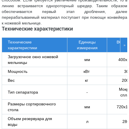
линию встраивается однороторный шредер. Таким образом
обеспечивается первый этап дробления, далее
перерабатываемый материал поступает при помощи конвейера
к ножевой мельнице.
Технические характеристики
Технические
Единицы
BONA
»
характеристики
измерения
40
Загрузочное окно ножевой
мм
400х
мельницы
Мощность
кВт
30
Вес
кг
200
Мокр
Тип сепаратора
-
спл
Размеры сортировочного
мм
720х1
стола
Объем резервуара для
л
28
воды