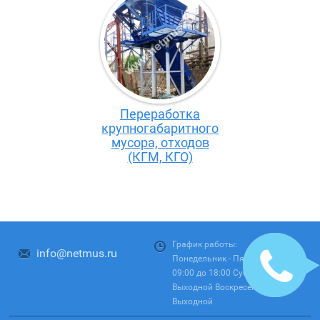
Переработка
крупногабаритного
мусора, отходов
(КГМ, КГО)
+ 7 (495) 665-50-28
График работы:
info@netmus.ru
Понедельник - Пятница:
09:00 до 18:00 Суббота:
Выходной Воскресенье:
Выходной