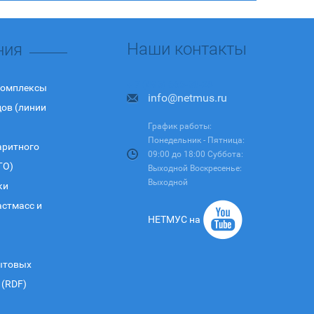
Наши контакты
ния
+ 7 (495) 665-50-28
комплексы
info@netmus.ru
дов (линии
График работы:
Понедельник - Пятница:
аритного
09:00 до 18:00 Суббота:
ГО)
Выходной Воскресенье:
Выходной
ки
астмасс и
НЕТМУС на
ытовых
 (RDF)