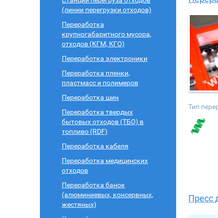
Станции перегруза отходов
(линии перегрузки отходов)
Переработка
крупногабаритного мусора,
отходов (КГМ, КГО)
Переработка электроники
Переработка пленки,
пластмасс и полимеров
Переработка шин
Тип пере
Переработка твердых
бытовых отходов (ТБО) в
топливо (RDF)
Переработка кабеля
Переработка медицинских
отходов
Переработка банок
(алюминиевых, консервных,
Пресс 
жестяных)