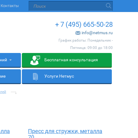
Контакты
+ 7 (495) 665-50-28
info@netmus.ru
График работы: Понедельник -
Пятница: 09:00 до 18:00
ений
Бесплатная консультация
ние
Услуги Нетмус
илей
алла
Пресс для стружки, металла
70