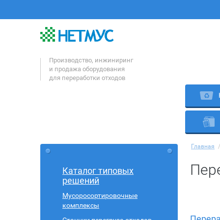
Производство, инжиниринг
и продажа оборудования
для переработки отходов
Главная
Пер
Каталог типовых
решений
Мусоросортировочные
комплексы
Перера