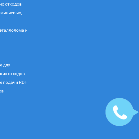
их отходов
юминиевых,
еталлолома и
е для
ких отходов
е подачи RDF
ов