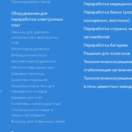
Опрокидыватели баков
Переработка медицинск
Переработка банок (ал
Оборудование для
переработки электронных
консервных, жестяных)
плат
Переработка стружки, м
Машины для удаления
автомобилей
компонентов с электронных
плат
Переработка батареек
Молотковые дробилки
Решения для полигонов
Вибрационные столы
Автоматические дробилки
Технологическое решени
Металлоплавильные печи
стабилизации органичес
Шаровые мельницы
Технологическое решени
Смесители порошков
Микроволновые печи для
в печь цементных завод
ой
переработки отходов
Шредеры для плат
Конвейеры низкоскоростные
Система очистки газов от
продуктов сгорания
Фильтры для плавильных печей