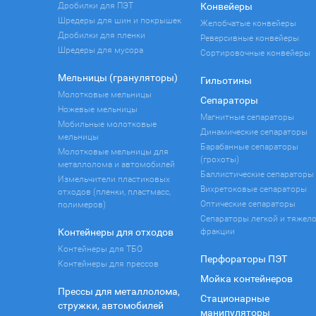
Дробилки для ПЭТ
Конвейеры
Шредеры для шин и покрышек
Желобчатые конвейеры
Дробилки для пленки
Реверсивные конвейеры
Шредеры для мусора
Сортировочные конвейеры
Мельницы (грануляторы)
Гильотины
Молотковые мельницы
Сепараторы
Ножевые мельницы
Магнитные сепараторы
Мобильные молотковые
Динамические сепараторы
мельницы
Барабанные сепараторы
Молотковые мельницы для
(грохоты)
металлолома и автомобилей
Баллистические сепараторы
Измельчители пластиковых
Вихретоковые сепараторы
отходов (пленки, пластмасс,
Оптические сепараторы
полимеров)
Сепараторы легкой и тяжел
Контейнеры для отходов
фракции
Контейнеры для ТБО
Перфораторы ПЭТ
Контейнеры для прессов
Мойка контейнеров
Прессы для металлолома,
Стационарные
стружки, автомобилей
манипуляторы