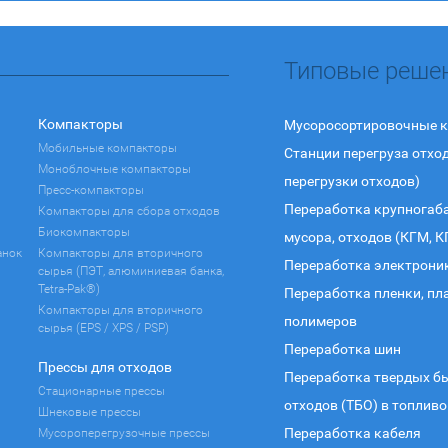
Типовые реше
Компакторы
Мусоросортировочные 
Мобильные компакторы
Станции перегруза отхо
Моноблочные компакторы
перегрузки отходов)
Пресс-компакторы
Переработка крупногаб
Компакторы для сбора отходов
Биокомпакторы
мусора, отходов (КГМ, К
анок
Компакторы для вторичного
Переработка электрони
сырья (ПЭТ, алюминиевая банка,
Tetra-Pak®)
Переработка пленки, пл
Компакторы для вторичного
полимеров
сырья (EPS / XPS / PSP)
Переработка шин
Прессы для отходов
Переработка твердых б
Стационарные прессы
отходов (ТБО) в топливо
Шнековые прессы
Переработка кабеля
Мусороперегрузочные прессы