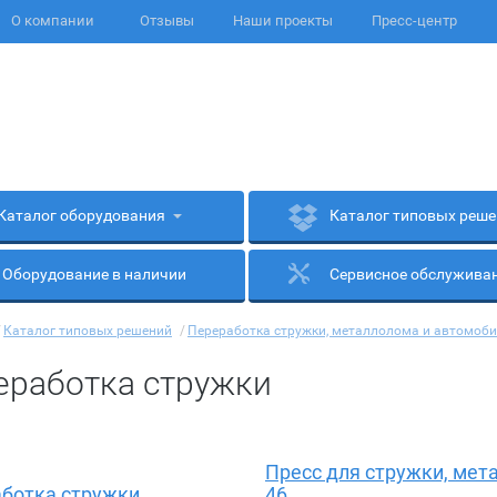
О компании
Отзывы
Наши проекты
Пресс-центр
Каталог оборудования
Каталог типовых реш
Оборудование в наличии
Сервисное обслужива
/
Каталог типовых решений
/
Переработка стружки, металлолома и автомоб
еработка стружки
Пресс для стружки, мет
ботка стружки
46