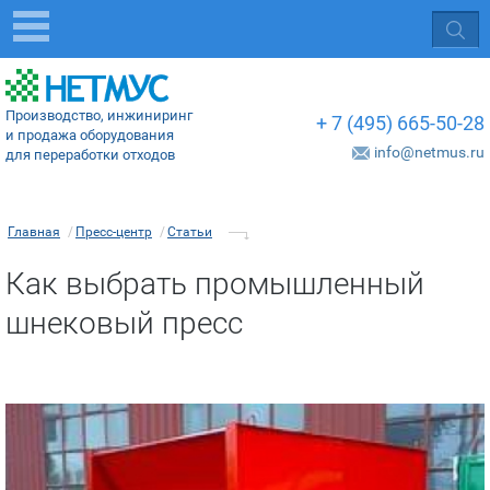
Производство, инжиниринг
+ 7 (495) 665-50-28
и продажа оборудования
info@netmus.ru
для переработки отходов
Главная
/
Пресс-центр
/
Статьи
Как выбрать промышленный
шнековый пресс